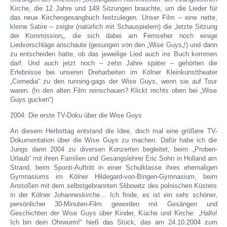
Kirche, die 12 Jahre und 149 Sitzungen brauchte, um die Lieder für
das neue Kirchengesangbuch festzulegen. Unser Film – eine nette,
kleine Satire – zeigte (natürlich mit Schauspielern) die „letzte Sitzung
der Kommission„, die sich dabei am Fernseher noch einige
Liedvorschläge anschaute (gesungen von den „Wise Guys„!) und dann
zu entscheiden hatte, ob das jeweilige Lied auch ins Buch kommen
darf. Und auch jetzt noch – zehn Jahre später – gehörten die
Erlebnisse bei unseren Dreharbeiten im Kölner Kleinkunsttheater
„Comedia“ zu den running-gags der Wise Guys, wenn sie auf Tour
waren. (In den alten Film reinschauen? Klickt rechts oben bei „Wise
Guys gucken“)
2004: Die erste TV-Doku über die Wise Guys
An diesem Herbsttag entstand die Idee, doch mal eine größere TV-
Dokumentation über die Wise Guys zu machen. Dafür habe ich die
Jungs dann 2004 zu diversen Konzerten begleitet, beim „Proben-
Urlaub“ mit ihren Familien und Gesangslehrer Eric Sohn in Holland am
Strand, beim Sponti-Auftritt in einer Schulklasse ihres ehemaligen
Gymnasiums im Kölner Hildegard-von-Bingen-Gymnasium, beim
Anstoßen mit dem selbstgebrannten Slibowitz des polnischen Küsters
in der Kölner Johanneskirche… Ich finde, es ist ein sehr schöner,
persönlicher 30-Minuten-Film geworden mit Gesängen und
Geschichten der Wise Guys über Kinder, Küche und Kirche: „Hallo!
Ich bin dein Ohrwurm!“ hieß das Stück, das am 24.10.2004 zum