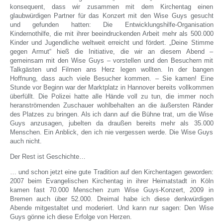
konsequent, dass wir zusammen mit dem Kirchentag einen
glaubwürdigen Partner für das Konzert mit den Wise Guys gesucht
und gefunden hatten: Die Entwicklungshilfe-Organisation
Kindernothilfe, die mit ihrer beeindruckenden Arbeit mehr als 500.000
Kinder und Jugendliche weltweit erreicht und fördert. „Deine Stimme
gegen Armut“ hieß die Initiative, die wir an diesem Abend –
gemeinsam mit den Wise Guys – vorstellen und den Besuchern mit
Talkgästen und Filmen ans Herz legen wollten. In der bangen
Hoffnung, dass auch viele Besucher kommen. – Sie kamen! Eine
Stunde vor Beginn war der Marktplatz in Hannover bereits vollkommen
überfüllt. Die Polizei hatte alle Hände voll zu tun, die immer noch
heranströmenden Zuschauer wohlbehalten an die äußersten Ränder
des Platzes zu bringen. Als ich dann auf die Bühne trat, um die Wise
Guys anzusagen, jubelten da draußen bereits mehr als 35.000
Menschen. Ein Anblick, den ich nie vergessen werde. Die Wise Guys
auch nicht.
Der Rest ist Geschichte…
… und schon jetzt eine gute Tradition auf den Kirchentagen geworden:
2007 beim Evangelischen Kirchentag in ihrer Heimatstadt in Köln
kamen fast 70.000 Menschen zum Wise Guys-Konzert, 2009 in
Bremen auch über 52.000. Dreimal habe ich diese denkwürdigen
Abende mitgestaltet und moderiert. Und kann nur sagen: Den Wise
Guys gönne ich diese Erfolge von Herzen.