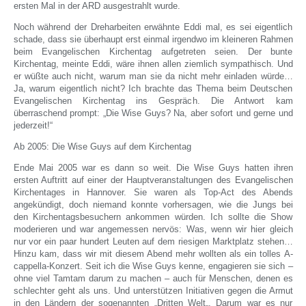
ersten Mal in der ARD ausgestrahlt wurde.
Noch während der Dreharbeiten erwähnte Eddi mal, es sei eigentlich
schade, dass sie überhaupt erst einmal irgendwo im kleineren Rahmen
beim Evangelischen Kirchentag aufgetreten seien. Der bunte
Kirchentag, meinte Eddi, wäre ihnen allen ziemlich sympathisch. Und
er wüßte auch nicht, warum man sie da nicht mehr einladen würde…
Ja, warum eigentlich nicht? Ich brachte das Thema beim Deutschen
Evangelischen Kirchentag ins Gespräch. Die Antwort kam
überraschend prompt: „Die Wise Guys? Na, aber sofort und gerne und
jederzeit!“
Ab 2005: Die Wise Guys auf dem Kirchentag
Ende Mai 2005 war es dann so weit. Die Wise Guys hatten ihren
ersten Auftritt auf einer der Hauptveranstaltungen des Evangelischen
Kirchentages in Hannover. Sie waren als Top-Act des Abends
angekündigt, doch niemand konnte vorhersagen, wie die Jungs bei
den Kirchentagsbesuchern ankommen würden. Ich sollte die Show
moderieren und war angemessen nervös: Was, wenn wir hier gleich
nur vor ein paar hundert Leuten auf dem riesigen Marktplatz stehen…
Hinzu kam, dass wir mit diesem Abend mehr wollten als ein tolles A-
cappella-Konzert. Seit ich die Wise Guys kenne, engagieren sie sich –
ohne viel Tamtam darum zu machen – auch für Menschen, denen es
schlechter geht als uns. Und unterstützen Initiativen gegen die Armut
in den Ländern der sogenannten „Dritten Welt„. Darum war es nur