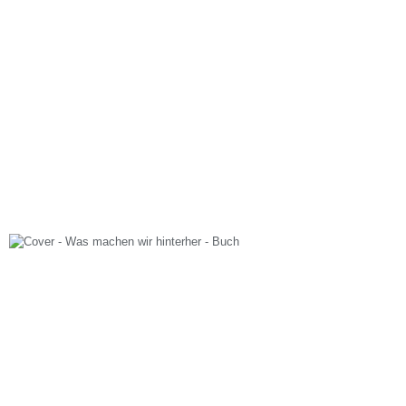
Das wünsch ich dir – LebensVerse – Buch
Buecher