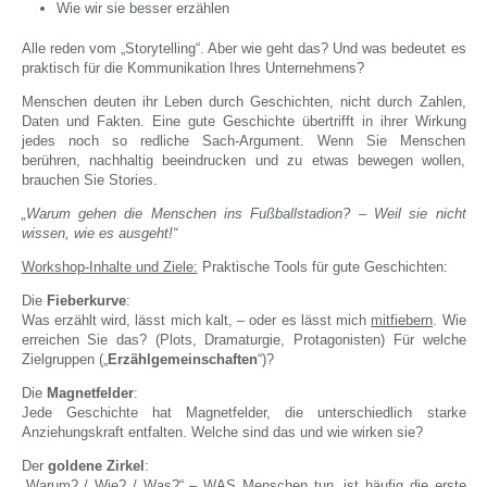
Wie wir sie besser erzählen
Alle reden vom „Storytelling“. Aber wie geht das? Und was bedeutet es
praktisch für die Kommunikation Ihres Unternehmens?
Menschen deuten ihr Leben durch Geschichten, nicht durch Zahlen,
Daten und Fakten. Eine gute Geschichte übertrifft in ihrer Wirkung
jedes noch so redliche Sach-Argument. Wenn Sie Menschen
berühren, nachhaltig beeindrucken und zu etwas bewegen wollen,
brauchen Sie Stories.
„Warum gehen die Menschen ins Fußballstadion? – Weil sie nicht
wissen, wie es ausgeht!“
Workshop-Inhalte und Ziele:
Praktische Tools für gute Geschichten:
Die
Fieberkurve
:
Was erzählt wird, lässt mich kalt, – oder es lässt mich
mitfiebern
. Wie
erreichen Sie das? (Plots, Dramaturgie, Protagonisten) Für welche
Zielgruppen („
Erzählgemeinschaften
“)?
Die
Magnetfelder
:
Jede Geschichte hat Magnetfelder, die unterschiedlich starke
Anziehungskraft entfalten. Welche sind das und wie wirken sie?
Der
goldene Zirkel
:
„Warum? / Wie? / Was?“ – WAS Menschen tun, ist häufig die erste