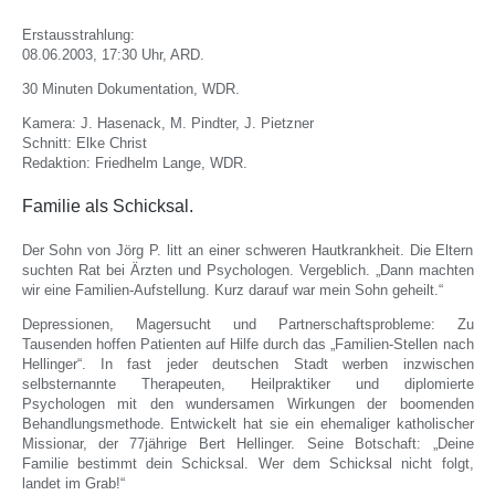
Erstausstrahlung:
08.06.2003, 17:30 Uhr, ARD.
30 Minuten Dokumentation, WDR.
Kamera: J. Hasenack, M. Pindter, J. Pietzner
Schnitt: Elke Christ
Redaktion: Friedhelm Lange, WDR.
Familie als Schicksal.
Der Sohn von Jörg P. litt an einer schweren Hautkrankheit. Die Eltern
suchten Rat bei Ärzten und Psychologen. Vergeblich. „Dann machten
wir eine Familien-Aufstellung. Kurz darauf war mein Sohn geheilt.“
Depressionen, Magersucht und Partnerschaftsprobleme: Zu
Tausenden hoffen Patienten auf Hilfe durch das „Familien-Stellen nach
Hellinger“. In fast jeder deutschen Stadt werben inzwischen
selbsternannte Therapeuten, Heilpraktiker und diplomierte
Psychologen mit den wundersamen Wirkungen der boomenden
Behandlungsmethode. Entwickelt hat sie ein ehemaliger katholischer
Missionar, der 77jährige Bert Hellinger. Seine Botschaft: „Deine
Familie bestimmt dein Schicksal. Wer dem Schicksal nicht folgt,
landet im Grab!“