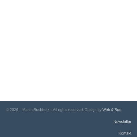
Wegschließen – für immer?
© 2026 – Martin Buchholz – All rights reserved. Design by
Web & Rec
Dokumentationen
Newsletter
Kontakt