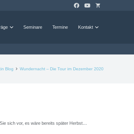
shopping_cart
räge
Seminare
Termine
Kontakt
in Blog
Wundernacht – Die Tour im Dezember 2020
ie sich vor, es wäre bereits später Herbst…