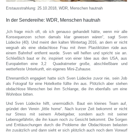
Erstausstrahlung: 25.10.2018, WDR, Menschen hautnah
In der Sendereihe: WDR, Menschen hautnah
„Ich frage mich oft, ob ich genauso gehandelt hätte, wenn mir alle
Konsequenzen schon damals klar gewesen wären“, sagt Sven
Lüdecke (40). Und meint den kalten Wintertag 2016, an dem er nicht
wegsah als eine obdachlose Frau mit ihren Plastiktüten rüde aus
einem Bahnhof entfernt wurde. Sven will helfen und spricht sie an.
Schließlich baut er ihr, inspiriert von einer Idee aus den USA, aus
Europaletten eine 3,2 Quadratmeter große, abschließbare und
wetterfeste Unterkunft, ein eigenes Mini-Zuhause.
Ehrenamtlich engagiert hatte sich Sven Lüdecke zuvor nie, sein Job
als Fotograf für eine Hotelkette füllte ihn aus. Plötzlich aber stehen
obdachlose Menschen bei ihm Schlange, die ihn ebenfalls um eine
Wohnbox bitten.
Und Sven Lüdecke hilft, unermüdlich. Baut ein kleines Team auf,
gründet den Verein „little home“. Nach kurzer Zeit bekommt er nicht
nur Stress mit seinem Arbeitgeber, sondern auch mit seiner
Lebensgefährtin, die ihn kaum noch zu Gesicht bekommt. Die Sorgen
und Enttäuschungen durch die Probleme der Obdachlosen belasten
ihn zusätzlich und dann sieht er sich plötzlich auch noch dem Vorwurf