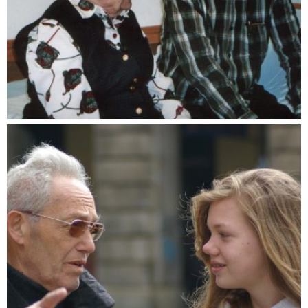
TAGE MIT GOLDRAND – der FILM und das
KONZERT auf EINER DVD
Dokumentationen
,
DVD