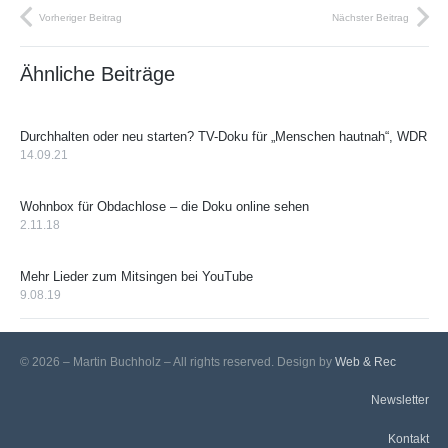
Vorheriger Beitrag
Nächster Beitrag
Ähnliche Beiträge
Durchhalten oder neu starten? TV-Doku für „Menschen hautnah“, WDR
14.09.21
Wohnbox für Obdachlose – die Doku online sehen
2.11.18
Mehr Lieder zum Mitsingen bei YouTube
9.08.19
© 2026 – Martin Buchholz – All rights reserved. Design by
Web & Rec
Newsletter
Kontakt